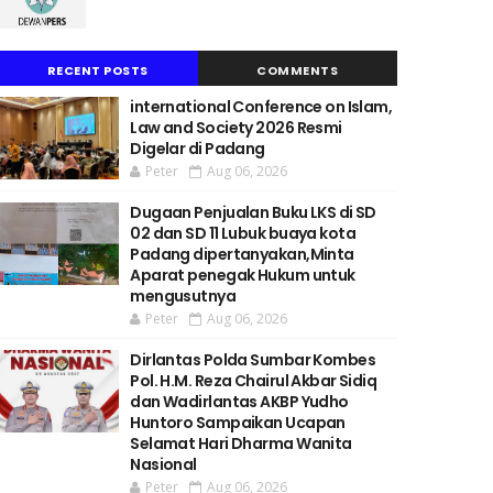
RECENT POSTS
COMMENTS
international Conference on Islam,
Law and Society 2026 Resmi
Digelar di Padang
Peter
Aug 06, 2026
Dugaan Penjualan Buku LKS di SD
02 dan SD 11 Lubuk buaya kota
Padang dipertanyakan,Minta
Aparat penegak Hukum untuk
mengusutnya
Peter
Aug 06, 2026
Dirlantas Polda Sumbar Kombes
Pol. H.M. Reza Chairul Akbar Sidiq
dan Wadirlantas AKBP Yudho
Huntoro Sampaikan Ucapan
Selamat Hari Dharma Wanita
Nasional
Peter
Aug 06, 2026