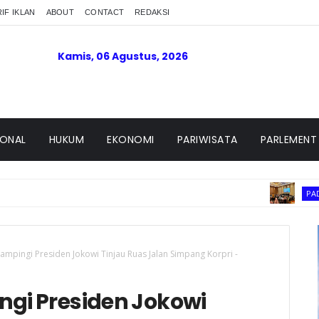
IF IKLAN
ABOUT
CONTACT
REDAKSI
Kamis, 06 Agustus, 2026
IONAL
HUKUM
EKONOMI
PARIWISATA
PARLEMENT
PADANG SUMB
gai Beremas
ampingi Presiden Jokowi Tinjau Ruas Jalan Simpang Korpri -
ngi Presiden Jokowi