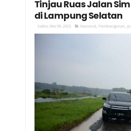
Tinjau Ruas Jalan Sim
di Lampung Selatan
Sabtu, Mei 06, 2023
Nasional
,
Pembangunan
,
p