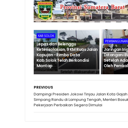
KAB SOLOK
PEMBANGUNAN
Lepas dari Belenggu
Keterisolasian, 9 KM Ruas Jalan
Jaringan Iri
Kapujan - Rimbo Data
Ditangani 
Kab.Solok Telah Berkondisi
Setelah Ada
Mantap
Oleh Pemka
PREVIOUS
Dampingi Presiden Jokowi Tinjau Jalan Kota Gajah
Simpang Randu di Lampung Tengah, Menteri Basuk
Pekerjaan Perbaikan Segera Dimulai