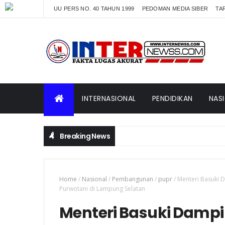
UU PERS NO. 40 TAHUN 1999
PEDOMAN MEDIA SIBER
TAR
INTERNASIONAL
PENDIDIKAN
NAS
Breaking News
at Pimpin Serah Terima Jabatan PJU Polres dan Kapolsek Sun
Home
/
Nasional
/
Pembangunan
/
pupr
/
Menteri Basuki D
Purwotani di Lampung Selatan
Menteri Basuki Dampi