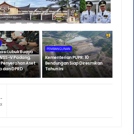
PEMBANGUNAN
gasi Lubuk Buaya
BWSS-V Padang,
Kementerian PUPR: 10
 Penyerahan Aset
Bendungan Siap Diresmikan
b dan DPRD
Tahun Ini
 -
i: