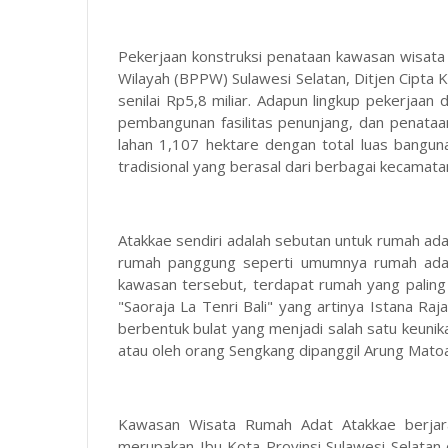
Pekerjaan konstruksi penataan kawasan wisata
Wilayah (BPPW) Sulawesi Selatan, Ditjen Cip
senilai Rp5,8 miliar. Adapun lingkup pekerjaan 
pembangunan fasilitas penunjang, dan penataa
lahan 1,107 hektare dengan total luas bangu
tradisional yang berasal dari berbagai kecamat
Atakkae sendiri adalah sebutan untuk rumah ada
rumah panggung seperti umumnya rumah adat
kawasan tersebut, terdapat rumah yang palin
"Saoraja La Tenri Bali" yang artinya Istana Ra
berbentuk bulat yang menjadi salah satu keunikan
atau oleh orang Sengkang dipanggil Arung Mato
Kawasan Wisata Rumah Adat Atakkae berjar
merupakan Ibu Kota Provinsi Sulawesi Selat