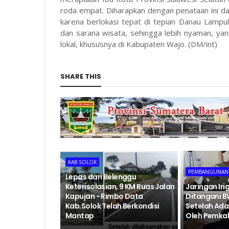
roda empat. Diharapkan dengan penataan ini d
karena berlokasi tepat di tepian Danau Lampul
dan sarana wisata, sehingga lebih nyaman, ya
lokal, khususnya di Kabupaten Wajo. (DM/int)
SHARE THIS
KAB SOLOK
PEMBANGUNAN
Lepas dari Belenggu
Keterisolasian, 9 KM Ruas Jalan
Jaringan Iri
Kapujan - Rimbo Data
Ditangani 
Kab.Solok Telah Berkondisi
Setelah Ada
Mantap
Oleh Pemka