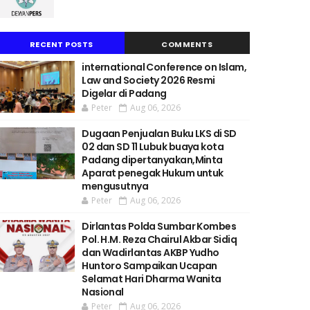
RECENT POSTS
COMMENTS
international Conference on Islam,
Law and Society 2026 Resmi
Digelar di Padang
Peter
Aug 06, 2026
Dugaan Penjualan Buku LKS di SD
02 dan SD 11 Lubuk buaya kota
Padang dipertanyakan,Minta
Aparat penegak Hukum untuk
mengusutnya
Peter
Aug 06, 2026
Dirlantas Polda Sumbar Kombes
Pol. H.M. Reza Chairul Akbar Sidiq
dan Wadirlantas AKBP Yudho
Huntoro Sampaikan Ucapan
Selamat Hari Dharma Wanita
Nasional
Peter
Aug 06, 2026