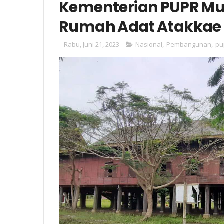
Kementerian PUPR Mu
Rumah Adat Atakkae d
Rabu, Juni 21, 2023
Nasional
,
Pembangunan
,
pu