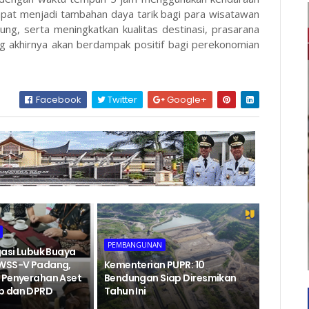
apat menjadi tambahan daya tarik bagi para wisatawan
ung, serta meningkatkan kualitas destinasi, prasarana
ng akhirnya akan berdampak positif bagi perekonomian
Facebook
Twitter
Google+
PEMBANGUNAN
gasi Lubuk Buaya
BWSS-V Padang,
Kementerian PUPR: 10
 Penyerahan Aset
Bendungan Siap Diresmikan
b dan DPRD
Tahun Ini