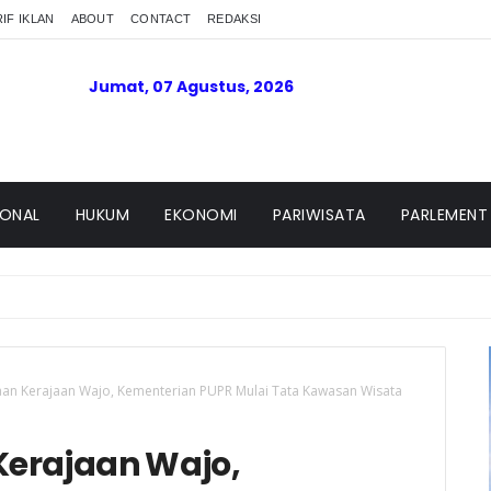
IF IKLAN
ABOUT
CONTACT
REDAKSI
Jumat, 07 Agustus, 2026
IONAL
HUKUM
EKONOMI
PARIWISATA
PARLEMENT
JU Polres dan Kapolsek Sungai Beremas
an Kerajaan Wajo, Kementerian PUPR Mulai Tata Kawasan Wisata
erajaan Wajo,