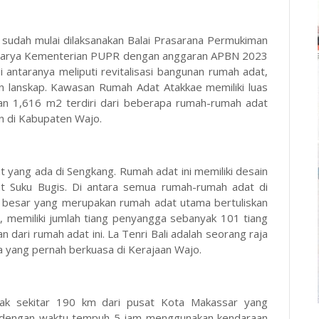
 sudah mulai dilaksanakan Balai Prasarana Permukiman
ta Karya Kementerian PUPR dengan anggaran APBN 2023
di antaranya meliputi revitalisasi bangunan rumah adat,
n lanskap. Kawasan Rumah Adat Atakkae memiliki luas
nan 1,616 m2 terdiri dari beberapa rumah-rumah adat
an di Kabupaten Wajo.
t yang ada di Sengkang. Rumah adat ini memiliki desain
 Suku Bugis. Di antara semua rumah-rumah adat di
g besar yang merupakan rumah adat utama bertuliskan
ja, memiliki jumlah tiang penyangga sebanyak 101 tiang
 dari rumah adat ini. La Tenri Bali adalah seorang raja
a yang pernah berkuasa di Kerajaan Wajo.
ak sekitar 190 km dari pusat Kota Makassar yang
an dengan waktu tempuh 5 jam menggunakan kendaraan