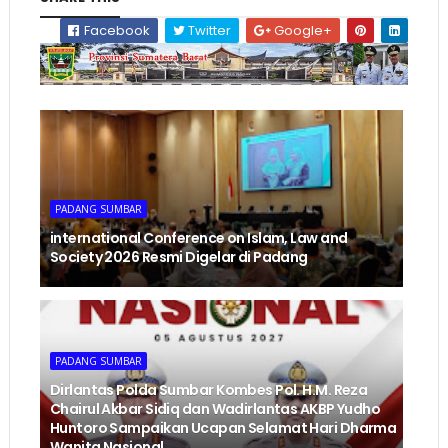
Facebook
Twitter
Google+
PADANG SUMBAR
international Conference on Islam, Law and
Society 2026 Resmi Digelar di Padang
PADANG SUMBAR
Dirlantas Polda Sumbar Kombes Pol. H.M. Reza
Chairul Akbar Sidiq dan Wadirlantas AKBP Yudho
Huntoro Sampaikan Ucapan Selamat Hari Dharma
Wanita Nasional