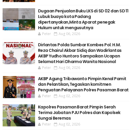
Dugaan Penjualan Buku LKS di SD 02 dan SD 11
Lubuk buaya kota Padang
dipertanyakan,Minta Aparat penegak
Hukum untuk mengusutnya
Peter
Aug 06, 2026
Dirlantas Polda Sumbar Kombes Pol. H.M.
Reza Chairul Akbar Sidiq dan Wadirlantas
AKBP Yudho Huntoro Sampaikan Ucapan
Selamat Hari Dharma Wanita Nasional
Peter
Aug 06, 2026
AKBP Agung Tribawanto Pimpin Kenal Pamit
dan Pelantikan,Tegaskan komitmen
Penguatan Pelayanan Polres Pasaman Barat
Peter
Aug 02, 2026
Kapolres Pasaman Barat Pimpin Serah
Terima Jabatan PJU Polres dan Kapolsek
Sungai Beremas
Peter
Aug 02, 2026