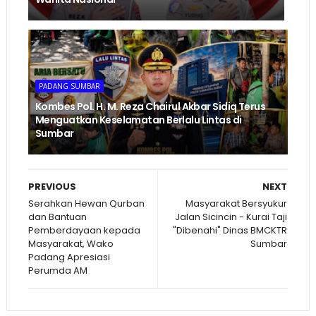
PADANG SUMBAR
Kombes Pol. H. M. Reza Chairul Akbar Sidiq Terus
Menguatkan Keselamatan Berlalu Lintas di
Sumbar
PREVIOUS
NEXT
Serahkan Hewan Qurban
Masyarakat Bersyukur
dan Bantuan
Jalan Sicincin - Kurai Taji
Pemberdayaan kepada
"Dibenahi" Dinas BMCKTR
Masyarakat, Wako
Sumbar
Padang Apresiasi
Perumda AM