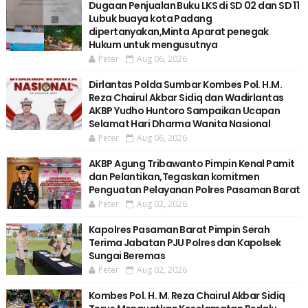
Dugaan Penjualan Buku LKS di SD 02 dan SD 11
Lubuk buaya kota Padang
dipertanyakan,Minta Aparat penegak
Hukum untuk mengusutnya
Peter
Aug 06, 2026
Dirlantas Polda Sumbar Kombes Pol. H.M.
Reza Chairul Akbar Sidiq dan Wadirlantas
AKBP Yudho Huntoro Sampaikan Ucapan
Selamat Hari Dharma Wanita Nasional
Peter
Aug 06, 2026
AKBP Agung Tribawanto Pimpin Kenal Pamit
dan Pelantikan,Tegaskan komitmen
Penguatan Pelayanan Polres Pasaman Barat
Peter
Aug 02, 2026
Kapolres Pasaman Barat Pimpin Serah
Terima Jabatan PJU Polres dan Kapolsek
Sungai Beremas
Peter
Aug 02, 2026
Kombes Pol. H. M. Reza Chairul Akbar Sidiq