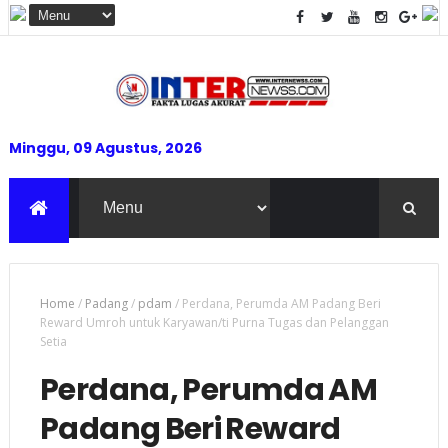
Minggu, 09 Agustus, 2026
Home
/
Padang
/
pdam
/
Perdana, Perumda AM Padang Beri
Reward Umroh untuk Karyawan/ti Purna Tugas dan Pelanggan
Setia
Perdana, Perumda AM
Padang Beri Reward