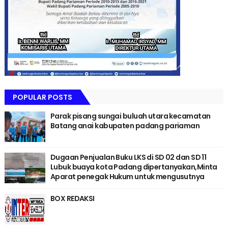
POPULAR POSTS
Parak pisang sungai buluah utara kecamatan
Batang anai kabupaten padang pariaman
Dugaan Penjualan Buku LKS di SD 02 dan SD 11
Lubuk buaya kota Padang dipertanyakan,Minta
Aparat penegak Hukum untuk mengusutnya
BOX REDAKSI