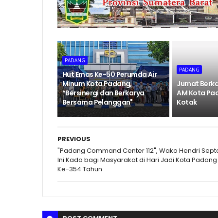
PADANG
PADANG
Hut Emas Ke-50 Perumda Air
Minum Kota Padang,
Jumat Berk
“Bersinergi dan Berkarya
AM Kota Pad
Bersama Pelanggan"
Kotak
PREVIOUS
"Padang Command Center 112", Wako Hendri Sept
Ini Kado bagi Masyarakat di Hari Jadi Kota Padang
Ke-354 Tahun