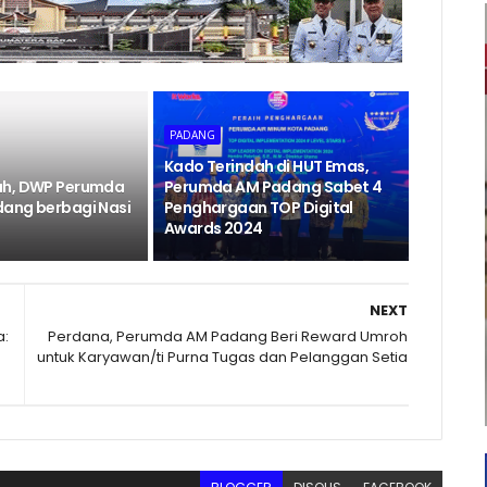
PADANG
Kado Terindah di HUT Emas,
ah, DWP Perumda
Perumda AM Padang Sabet 4
ang berbagi Nasi
Penghargaan TOP Digital
Awards 2024
NEXT
a:
Perdana, Perumda AM Padang Beri Reward Umroh
untuk Karyawan/ti Purna Tugas dan Pelanggan Setia