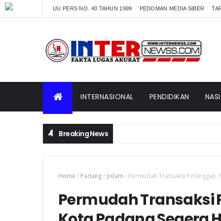
UU PERS NO. 40 TAHUN 1999
PEDOMAN MEDIA SIBER
TAR
INTERNASIONAL
PENDIDIKAN
NAS
Breaking News
Home
/
Padang
/
pdam
/
Permudah Transaksi Pelanggan,
Permudah Transaksi 
Kota Padang Segera H