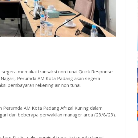
segera memakai transaksi non tunai Quick Response
k Nagari, Perumda AM Kota Padang akan segera
saksi pembayaran rekening air non tunai.
um Perumda AM Kota Padang Afrizal Kuning dalam
agari dan beberapa perwakilan manager area (23/8/23).
stem Statis, yakni nominal transaksi masih diinput