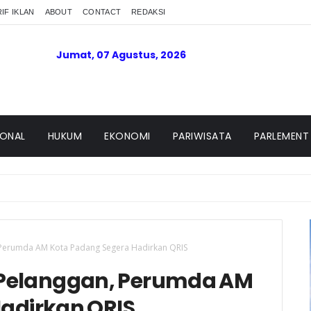
IF IKLAN
ABOUT
CONTACT
REDAKSI
Jumat, 07 Agustus, 2026
IONAL
HUKUM
EKONOMI
PARIWISATA
PARLEMENT
 Perumda AM Kota Padang Segera Hadirkan QRIS
Pelanggan, Perumda AM
adirkan QRIS