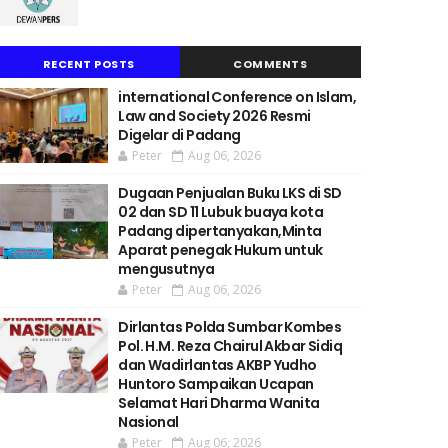
RECENT POSTS
COMMENTS
international Conference on Islam,
Law and Society 2026 Resmi
Digelar di Padang
Peter
Aug 06, 2026
Dugaan Penjualan Buku LKS di SD
02 dan SD 11 Lubuk buaya kota
Padang dipertanyakan,Minta
Aparat penegak Hukum untuk
mengusutnya
Peter
Aug 06, 2026
Dirlantas Polda Sumbar Kombes
Pol. H.M. Reza Chairul Akbar Sidiq
dan Wadirlantas AKBP Yudho
Huntoro Sampaikan Ucapan
Selamat Hari Dharma Wanita
Nasional
Peter
Aug 06, 2026