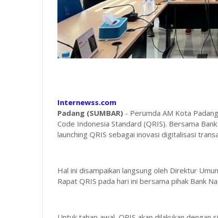
Internewss.com
Padang (SUMBAR)
- Perumda AM Kota Padang 
Code Indonesia Standard (QRIS). Bersama Ban
launching QRIS sebagai inovasi digitalisasi tran
Hal ini disampaikan langsung oleh Direktur Um
Rapat QRIS pada hari ini bersama pihak Bank N
Untuk tahap awal, QRIS akan dilakukan dengan si