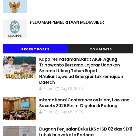
PEDOMAN PEMBERITAAN MEDIA SIBER
RECENT POSTS
COMMENTS
Kapolres Pasaman Barat AKBP Agung
Tribawanto Bersama Jajaran Ucapkan
Selamat Ulang Tahun Bupati
H.Yulianto,wujud Sinergi untuk kemajuan
Daerah
Peter
Aug 08, 2026
international Conference on Islam, Law and
Society 2026 Resmi Digelar di Padang
Peter
Aug 06, 2026
Dugaan Penjualan Buku LKS di SD 02 dan SD 11
Lubuk buaya kota Padang