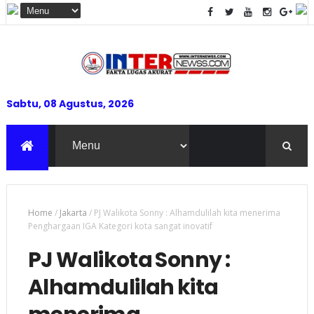
Sabtu, 08 Agustus, 2026
Home
/
Jakarta
/
PJ Walikota Sonny : Alhamdulilah kita menerima
Penghargaan IGA Kategori kota sangat inovatif
PJ Walikota Sonny :
Alhamdulilah kita