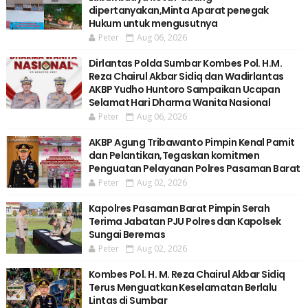
dipertanyakan,Minta Aparat penegak
Hukum untuk mengusutnya
Peter
Aug 06, 2026
Dirlantas Polda Sumbar Kombes Pol. H.M.
Reza Chairul Akbar Sidiq dan Wadirlantas
AKBP Yudho Huntoro Sampaikan Ucapan
Selamat Hari Dharma Wanita Nasional
Peter
Aug 06, 2026
AKBP Agung Tribawanto Pimpin Kenal Pamit
dan Pelantikan,Tegaskan komitmen
Penguatan Pelayanan Polres Pasaman Barat
Peter
Aug 02, 2026
Kapolres Pasaman Barat Pimpin Serah
Terima Jabatan PJU Polres dan Kapolsek
Sungai Beremas
Peter
Aug 02, 2026
Kombes Pol. H. M. Reza Chairul Akbar Sidiq
Terus Menguatkan Keselamatan Berlalu
Lintas di Sumbar