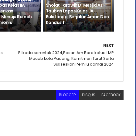
as Kelas IIA
Sholat Tarawih DI Mesjid AT-
Berikan
Taubah Lapas Kelas IIA
 Menuju Rumah
Bukittinggi Berjalan Aman Dan
monis
Kondusif
NEXT
ps
Pilkada serentak 2024,Pesan Am Baro ketua LMP
Macab kota Padang, Komitmen Turut Serta
Sukseskan Pemilu damai 2024
BLOGGER
DISQUS
FACEBOOK