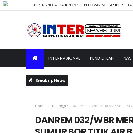
UU PERS NO. 40 TAHUN 1999
PEDOMAN MEDIA SIBER
TAR
INTERNASIONAL
PENDIDIKAN
NAS
Breaking News
Home
/
Bukittinggi
/
DANREM 032/WBR MERESMIKAN PENGG
DANREM 032/WBR ME
SUMUR BOR TITIK AIR 