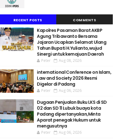
RECENT POSTS
COMMENTS
Kapolres Pasaman Barat AKBP
Agung Tribawanto Bersama
Jajaran Ucapkan Selamat Ulang
Tahun Bupati H.Yulianto,wujud
Sinergi untuk kemajuan Daerah
Peter
Aug 08, 2026
international Conference on Islam,
Law and Society 2026 Resmi
Digelar di Padang
Peter
Aug 06, 2026
Dugaan Penjualan Buku LKS di SD
02 dan SD 11 Lubuk buaya kota
Padang dipertanyakan,Minta
Aparat penegak Hukum untuk
mengusutnya
Peter
Aug 06, 2026