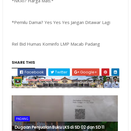
*NKRI? Harga Mati.*
*Pemilu Damai? Yes Yes Yes Jangan Ditawar Lagi
Rel Bid Humas Kominfo LMP Macab Padang
SHARE THIS
Facebook
Twitter
Google+
PADANG
Dugaan Penjualan Buku LKS di SD 02 dan SD 11