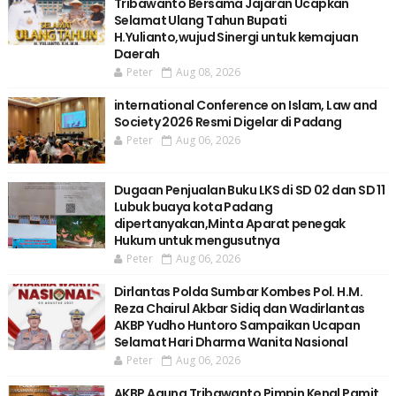
Tribawanto Bersama Jajaran Ucapkan
Selamat Ulang Tahun Bupati
H.Yulianto,wujud Sinergi untuk kemajuan
Daerah
Peter
Aug 08, 2026
international Conference on Islam, Law and
Society 2026 Resmi Digelar di Padang
Peter
Aug 06, 2026
Dugaan Penjualan Buku LKS di SD 02 dan SD 11
Lubuk buaya kota Padang
dipertanyakan,Minta Aparat penegak
Hukum untuk mengusutnya
Peter
Aug 06, 2026
Dirlantas Polda Sumbar Kombes Pol. H.M.
Reza Chairul Akbar Sidiq dan Wadirlantas
AKBP Yudho Huntoro Sampaikan Ucapan
Selamat Hari Dharma Wanita Nasional
Peter
Aug 06, 2026
AKBP Agung Tribawanto Pimpin Kenal Pamit