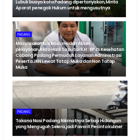
Lubuk buaya kota Padang dipertanyakan,Minta
Aparat penegak Hukum untuk mengusutnya
PADANG
Masyarakat kini lebih mudah Akses
pelayanan,Reza Hadi Saputra S.H : BPJS Kesehatan
Cabang Padang Permudah Layanan Administrasi
Peserta JKN Lewat Tatap Muka dan Non Tatap
Muka
PADANG
Takana Nasi Padang Nikmatnya Setiap Hidangan
yang Mengugah Selera,jadi Favorit Pecinta kuliner