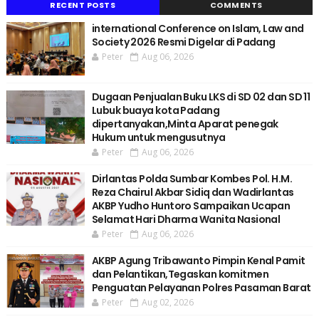
RECENT POSTS
COMMENTS
international Conference on Islam, Law and
Society 2026 Resmi Digelar di Padang
Peter
Aug 06, 2026
Dugaan Penjualan Buku LKS di SD 02 dan SD 11
Lubuk buaya kota Padang
dipertanyakan,Minta Aparat penegak
Hukum untuk mengusutnya
Peter
Aug 06, 2026
Dirlantas Polda Sumbar Kombes Pol. H.M.
Reza Chairul Akbar Sidiq dan Wadirlantas
AKBP Yudho Huntoro Sampaikan Ucapan
Selamat Hari Dharma Wanita Nasional
Peter
Aug 06, 2026
AKBP Agung Tribawanto Pimpin Kenal Pamit
dan Pelantikan,Tegaskan komitmen
Penguatan Pelayanan Polres Pasaman Barat
Peter
Aug 02, 2026