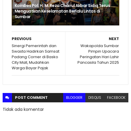
Kombes Pol. H. M. Reza Chairul Akbar Sidiq Terus
Menguatkan Keselamatan Berlalu Lintas di
Sumbar
PREVIOUS
NEXT
Sinergi Pemerintah dan
Wakapolda Sumbar
Swasta Hadirkan Samsat
Pimpin Upacara
Padang Corner di Basko
Peringatan Hari Lahir
City Mall, Mudahkan
Pancasila Tahun 2025
Warga Bayar Pajak
POST
COMMENT
BLOGGER
DISQUS
FACEBOOK
Tidak ada komentar