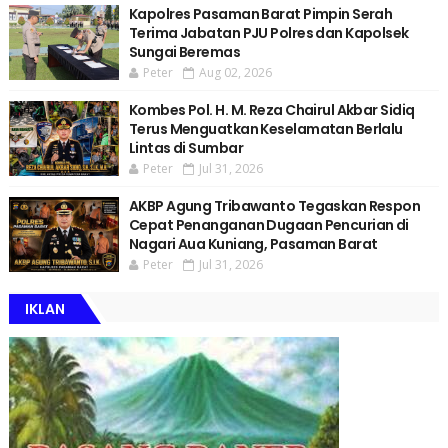
Kapolres Pasaman Barat Pimpin Serah
Terima Jabatan PJU Polres dan Kapolsek
Sungai Beremas
Peter
Aug 02, 2026
Kombes Pol. H. M. Reza Chairul Akbar Sidiq
Terus Menguatkan Keselamatan Berlalu
Lintas di Sumbar
Peter
Jul 31, 2026
AKBP Agung Tribawanto Tegaskan Respon
Cepat Penanganan Dugaan Pencurian di
Nagari Aua Kuniang, Pasaman Barat
Peter
Jul 31, 2026
IKLAN