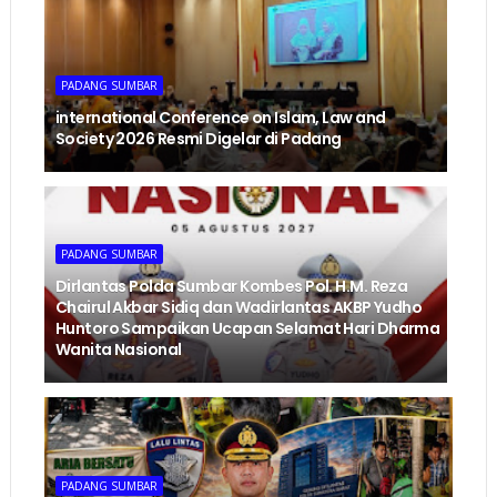
PADANG SUMBAR
international Conference on Islam, Law and
Society 2026 Resmi Digelar di Padang
PADANG SUMBAR
Dirlantas Polda Sumbar Kombes Pol. H.M. Reza
Chairul Akbar Sidiq dan Wadirlantas AKBP Yudho
Huntoro Sampaikan Ucapan Selamat Hari Dharma
Wanita Nasional
PADANG SUMBAR