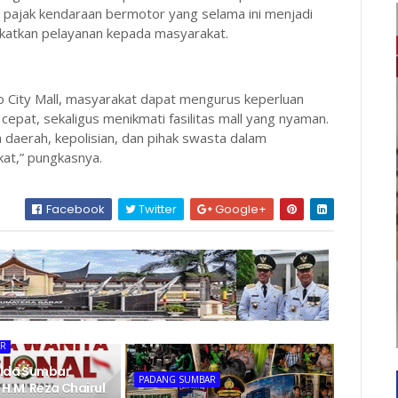
n pajak kendaraan bermotor yang selama ini menjadi
gkatkan pelayanan kepada masyarakat.
 City Mall, masyarakat dapat mengurus keperluan
epat, sekaligus menikmati fasilitas mall yang nyaman.
h daerah, kepolisian, dan pihak swasta dalam
at,” pungkasnya.
Facebook
Twitter
Google+
AR
olda Sumbar
PADANG SUMBAR
H.M. Reza Chairul