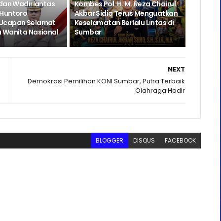
 dan Wadirlantas
Kombes Pol. H. M. Reza Chairul
 Huntoro
Akbar Sidiq Terus Menguatkan
Ucapan Selamat
Keselamatan Berlalu Lintas di
 Wanita Nasional
Sumbar
NEXT
Demokrasi Pemilihan KONI Sumbar, Putra Terbaik
Olahraga Hadir
BLOGGER
DISQUS
FACEBOOK