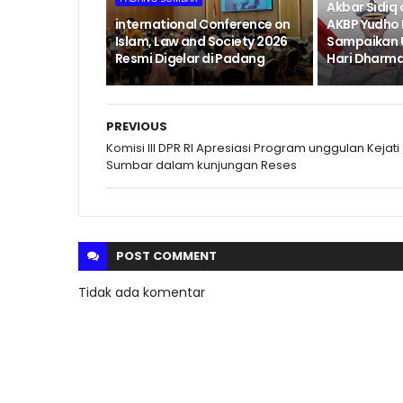
Akbar Sidiq
international Conference on
AKBP Yudho
Islam, Law and Society 2026
Sampaikan 
Resmi Digelar di Padang
Hari Dharma
PREVIOUS
Komisi III DPR RI Apresiasi Program unggulan Kejati
Sumbar dalam kunjungan Reses
POST
COMMENT
Tidak ada komentar