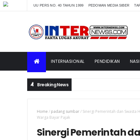
UU PERS NO. 40 TAHUN 1999
PEDOMAN MEDIA SIBER
TAR
INTERNASIONAL
PENDIDIKAN
NAS
Breaking News
Home
/
padang sumbar
/
Sinergi Pemerintah dan Swasta 
Warga Bayar Pajak
Sinergi Pemerintah d