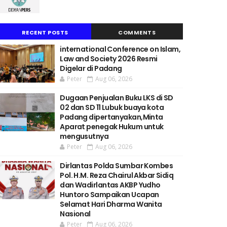
RECENT POSTS
COMMENTS
international Conference on Islam,
Law and Society 2026 Resmi
Digelar di Padang
Peter
Aug 06, 2026
Dugaan Penjualan Buku LKS di SD
02 dan SD 11 Lubuk buaya kota
Padang dipertanyakan,Minta
Aparat penegak Hukum untuk
mengusutnya
Peter
Aug 06, 2026
Dirlantas Polda Sumbar Kombes
Pol. H.M. Reza Chairul Akbar Sidiq
dan Wadirlantas AKBP Yudho
Huntoro Sampaikan Ucapan
Selamat Hari Dharma Wanita
Nasional
Peter
Aug 06, 2026