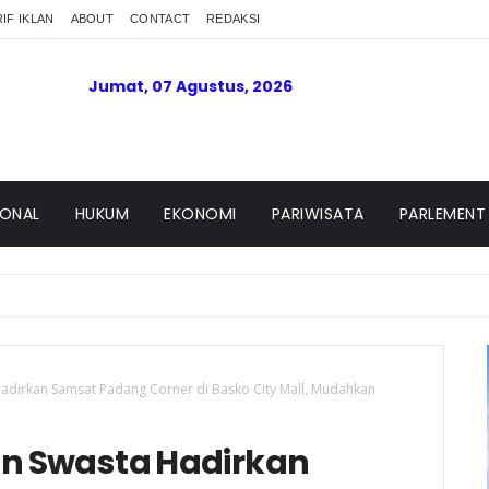
IF IKLAN
ABOUT
CONTACT
REDAKSI
Jumat, 07 Agustus, 2026
IONAL
HUKUM
EKONOMI
PARIWISATA
PARLEMENT
Hadirkan Samsat Padang Corner di Basko City Mall, Mudahkan
an Swasta Hadirkan