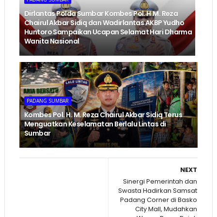
Dirlantas Polda Sumbar Kombes Pol. H.M. Reza
Chairul Akbar Sidiq dan Wadirlantas AKBP Yudho
Huntoro Sampaikan Ucapan Selamat Hari Dharma
Wanita Nasional
PADANG SUMBAR
Kombes Pol. H. M. Reza Chairul Akbar Sidiq Terus
Menguatkan Keselamatan Berlalu Lintas di
Sumbar
NEXT
Sinergi Pemerintah dan
Swasta Hadirkan Samsat
Padang Corner di Basko
City Mall, Mudahkan