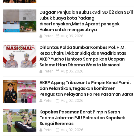
Dugaan Penjualan Buku LKS di SD 02 dan SD 11
Lubuk buaya kota Padang
dipertanyakan,Minta Aparat penegak
Hukum untuk mengusutnya
Peter
Aug 06, 2026
Dirlantas Polda Sumbar Kombes Pol. H.M.
Reza Chairul Akbar Sidiq dan Wadirlantas
AKBP Yudho Huntoro Sampaikan Ucapan
Selamat Hari Dharma Wanita Nasional
Peter
Aug 06, 2026
AKBP Agung Tribawanto Pimpin Kenal Pamit
dan Pelantikan,Tegaskan komitmen
Penguatan Pelayanan Polres Pasaman Barat
Peter
Aug 02, 2026
Kapolres Pasaman Barat Pimpin Serah
Terima Jabatan PJU Polres dan Kapolsek
Sungai Beremas
Peter
Aug 02, 2026