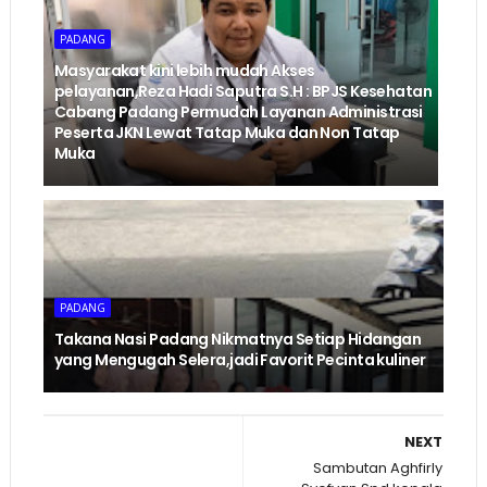
PADANG
Masyarakat kini lebih mudah Akses
pelayanan,Reza Hadi Saputra S.H : BPJS Kesehatan
Cabang Padang Permudah Layanan Administrasi
Peserta JKN Lewat Tatap Muka dan Non Tatap
Muka
PADANG
Takana Nasi Padang Nikmatnya Setiap Hidangan
yang Mengugah Selera,jadi Favorit Pecinta kuliner
NEXT
Sambutan Aghfirly