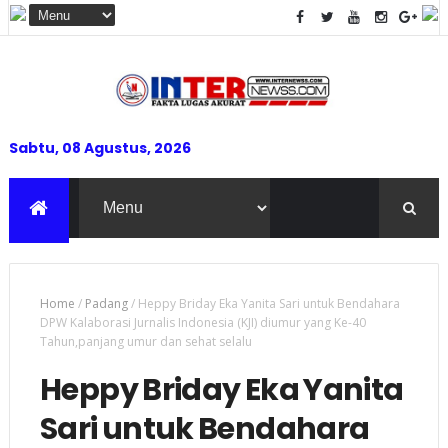
Sabtu, 08 Agustus, 2026
Home
/
Padang
/
Heppy Briday Eka Yanita Sari untuk Bendahara
DPW Kalaborasi Jurnalis Indonesia (KJI) diumur yang Ke-40
Tahun,panjang umur dan sehat selalu
Heppy Briday Eka Yanita
Sari untuk Bendahara