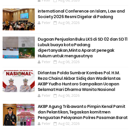
Peter
Aug 08, 2026
international Conference on Islam, Law and
Society 2026 Resmi Digelar di Padang
Peter
Aug 06, 2026
Dugaan Penjualan Buku LKS di SD 02 dan SD 11
Lubuk buaya kota Padang
dipertanyakan,Minta Aparat penegak
Hukum untuk mengusutnya
Peter
Aug 06, 2026
Dirlantas Polda Sumbar Kombes Pol. H.M.
Reza Chairul Akbar Sidiq dan Wadirlantas
AKBP Yudho Huntoro Sampaikan Ucapan
Selamat Hari Dharma Wanita Nasional
Peter
Aug 06, 2026
AKBP Agung Tribawanto Pimpin Kenal Pamit
dan Pelantikan,Tegaskan komitmen
Penguatan Pelayanan Polres Pasaman Barat
Peter
Aug 02, 2026