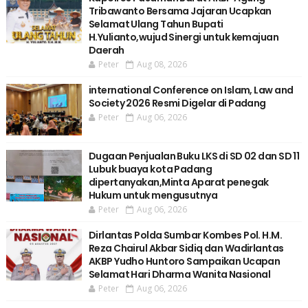
Tribawanto Bersama Jajaran Ucapkan
Selamat Ulang Tahun Bupati
H.Yulianto,wujud Sinergi untuk kemajuan
Daerah
Peter
Aug 08, 2026
international Conference on Islam, Law and
Society 2026 Resmi Digelar di Padang
Peter
Aug 06, 2026
Dugaan Penjualan Buku LKS di SD 02 dan SD 11
Lubuk buaya kota Padang
dipertanyakan,Minta Aparat penegak
Hukum untuk mengusutnya
Peter
Aug 06, 2026
Dirlantas Polda Sumbar Kombes Pol. H.M.
Reza Chairul Akbar Sidiq dan Wadirlantas
AKBP Yudho Huntoro Sampaikan Ucapan
Selamat Hari Dharma Wanita Nasional
Peter
Aug 06, 2026