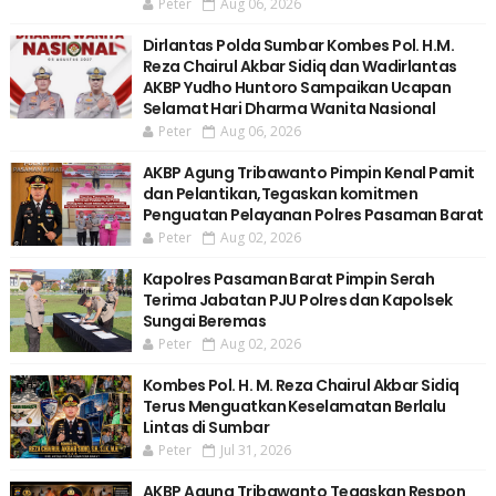
Peter
Aug 06, 2026
Dirlantas Polda Sumbar Kombes Pol. H.M.
Reza Chairul Akbar Sidiq dan Wadirlantas
AKBP Yudho Huntoro Sampaikan Ucapan
Selamat Hari Dharma Wanita Nasional
Peter
Aug 06, 2026
AKBP Agung Tribawanto Pimpin Kenal Pamit
dan Pelantikan,Tegaskan komitmen
Penguatan Pelayanan Polres Pasaman Barat
Peter
Aug 02, 2026
Kapolres Pasaman Barat Pimpin Serah
Terima Jabatan PJU Polres dan Kapolsek
Sungai Beremas
Peter
Aug 02, 2026
Kombes Pol. H. M. Reza Chairul Akbar Sidiq
Terus Menguatkan Keselamatan Berlalu
Lintas di Sumbar
Peter
Jul 31, 2026
AKBP Agung Tribawanto Tegaskan Respon