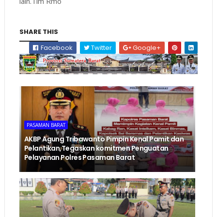
lain.Tim Rmo
SHARE THIS
Facebook
Twitter
Google+
PASAMAN BARAT
AKBP Agung Tribawanto Pimpin Kenal Pamit dan
Pelantikan,Tegaskan komitmen Penguatan
Pelayanan Polres Pasaman Barat