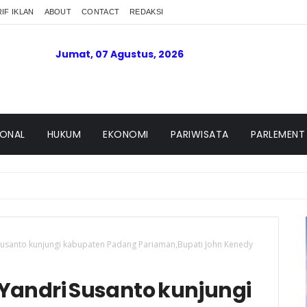
IF IKLAN
ABOUT
CONTACT
REDAKSI
Jumat, 07 Agustus, 2026
IONAL
HUKUM
EKONOMI
PARIWISATA
PARLEMENT
Susanto kunjungi kabupaten Padang Pariaman,Bupati John Kenedy
 Yandri Susanto kunjungi