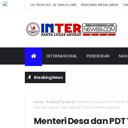
UU PERS NO. 40 TAHUN 1999
PEDOMAN MEDIA SIBER
TAR
INTERNASIONAL
PENDIDIKAN
NAS
Breaking News
Home
/
Padang Pariaman
/
Menteri Desa dan PDT Yandri 
Azis dan jajaran Siap dukung Program Pembangunan
Menteri Desa dan PDT