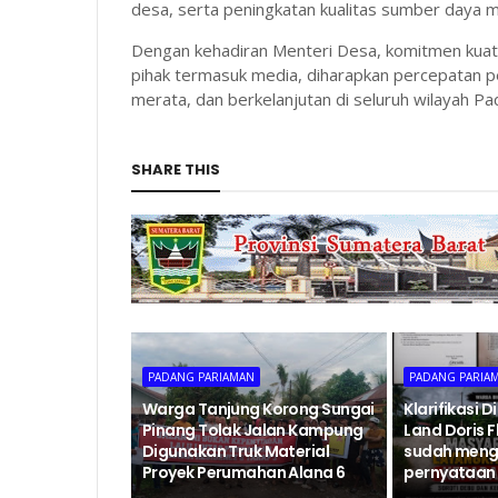
desa, serta peningkatan kualitas sumber daya ma
Dengan kehadiran Menteri Desa, komitmen kuat
pihak termasuk media, diharapkan percepatan 
merata, dan berkelanjutan di seluruh wilayah P
SHARE THIS
PADANG PARIAMAN
PADANG PARIA
Warga Tanjung Korong Sungai
Klarifikasi D
Pinang Tolak Jalan Kampung
Land Doris Fl
Digunakan Truk Material
sudah mengi
Proyek Perumahan Alana 6
pernyataan