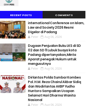
RECENT POSTS
COMMENTS
international Conference on Islam,
Law and Society 2026 Resmi
Digelar di Padang
Peter
Aug 06, 2026
Dugaan Penjualan Buku LKS di SD
02 dan SD 11 Lubuk buaya kota
Padang dipertanyakan,Minta
Aparat penegak Hukum untuk
mengusutnya
Peter
Aug 06, 2026
Dirlantas Polda Sumbar Kombes
Pol. H.M. Reza Chairul Akbar Sidiq
dan Wadirlantas AKBP Yudho
Huntoro Sampaikan Ucapan
Selamat Hari Dharma Wanita
Nasional
Peter
Aug 06, 2026