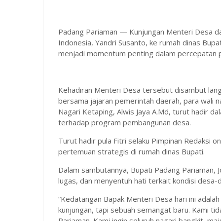
Padang Pariaman — Kunjungan Menteri Desa da
Indonesia, Yandri Susanto, ke rumah dinas Bup
menjadi momentum penting dalam percepatan 
Kehadiran Menteri Desa tersebut disambut lang
bersama jajaran pemerintah daerah, para wali na
Nagari Ketaping, Alwis Jaya A.Md, turut hadir 
terhadap program pembangunan desa.
Turut hadir pula Fitri selaku Pimpinan Redaksi o
pertemuan strategis di rumah dinas Bupati.
Dalam sambutannya, Bupati Padang Pariaman, J
lugas, dan menyentuh hati terkait kondisi desa
“Kedatangan Bapak Menteri Desa hari ini adalah
kunjungan, tapi sebuah semangat baru. Kami tida
Pariaman. Kami ingin seluruh nagari bangkit, ma