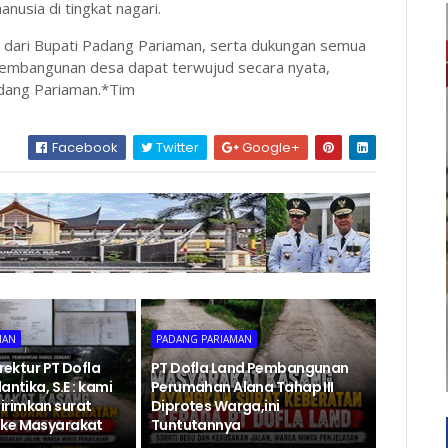
nusia di tingkat nagari.
 dari Bupati Padang Pariaman, serta dukungan semua
pembangunan desa dapat terwujud secara nyata,
adang Pariaman.*Tim
Facebook
Twitter
Google+
MAN
PADANG PARIAMAN
irektur PT Dofla
PT Dofla Land Pembangunan
antika, S.E : kami
Perumahan Alana Tahap III
rimkan surat
Diprotes Warga,ini
 ke Masyarakat
Tuntutannya