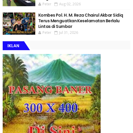
Peter
Aug 02, 2026
Kombes Pol. H. M. Reza Chairul Akbar Sidiq
Terus Menguatkan Keselamatan Berlalu
Lintas di Sumbar
Peter
Jul 31, 2026
IKLAN