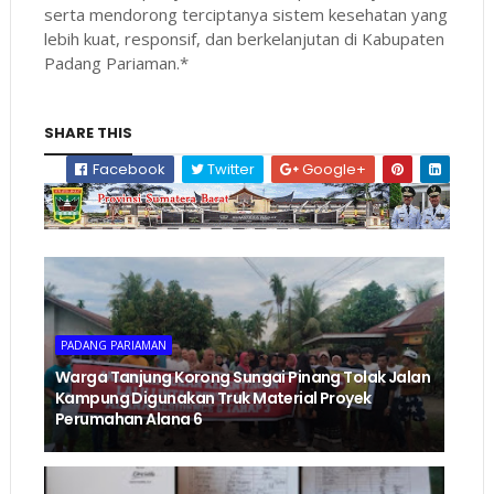
serta mendorong terciptanya sistem kesehatan yang
lebih kuat, responsif, dan berkelanjutan di Kabupaten
Padang Pariaman.*
SHARE THIS
Facebook
Twitter
Google+
PADANG PARIAMAN
Warga Tanjung Korong Sungai Pinang Tolak Jalan
Kampung Digunakan Truk Material Proyek
Perumahan Alana 6