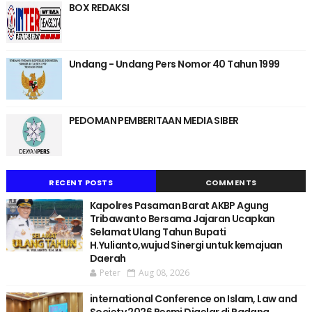
BOX REDAKSI
Undang - Undang Pers Nomor 40 Tahun 1999
PEDOMAN PEMBERITAAN MEDIA SIBER
RECENT POSTS
COMMENTS
Kapolres Pasaman Barat AKBP Agung
Tribawanto Bersama Jajaran Ucapkan
Selamat Ulang Tahun Bupati
H.Yulianto,wujud Sinergi untuk kemajuan
Daerah
Peter
Aug 08, 2026
international Conference on Islam, Law and
Society 2026 Resmi Digelar di Padang