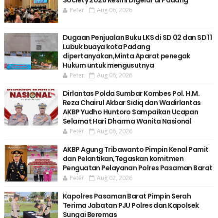
Peter
Aug 06, 2026
Dugaan Penjualan Buku LKS di SD 02 dan SD 11
Lubuk buaya kota Padang
dipertanyakan,Minta Aparat penegak
Hukum untuk mengusutnya
Peter
Aug 06, 2026
Dirlantas Polda Sumbar Kombes Pol. H.M.
Reza Chairul Akbar Sidiq dan Wadirlantas
AKBP Yudho Huntoro Sampaikan Ucapan
Selamat Hari Dharma Wanita Nasional
Peter
Aug 06, 2026
AKBP Agung Tribawanto Pimpin Kenal Pamit
dan Pelantikan,Tegaskan komitmen
Penguatan Pelayanan Polres Pasaman Barat
Peter
Aug 02, 2026
Kapolres Pasaman Barat Pimpin Serah
Terima Jabatan PJU Polres dan Kapolsek
Sungai Beremas