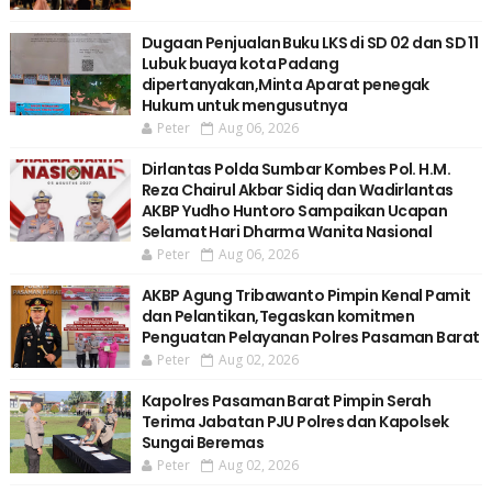
Dugaan Penjualan Buku LKS di SD 02 dan SD 11
Lubuk buaya kota Padang
dipertanyakan,Minta Aparat penegak
Hukum untuk mengusutnya
Peter
Aug 06, 2026
Dirlantas Polda Sumbar Kombes Pol. H.M.
Reza Chairul Akbar Sidiq dan Wadirlantas
AKBP Yudho Huntoro Sampaikan Ucapan
Selamat Hari Dharma Wanita Nasional
Peter
Aug 06, 2026
AKBP Agung Tribawanto Pimpin Kenal Pamit
dan Pelantikan,Tegaskan komitmen
Penguatan Pelayanan Polres Pasaman Barat
Peter
Aug 02, 2026
Kapolres Pasaman Barat Pimpin Serah
Terima Jabatan PJU Polres dan Kapolsek
Sungai Beremas
Peter
Aug 02, 2026