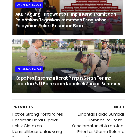
PASAMAN BARAT
AKBP Agung Tribawanto Pimpin Kenal Pamit dan
Pelantikan,Tegaskan komitmen Penguatan
Pelayanan Polres Pasaman Barat
PASAMAN BARAT
Kapolres Pasaman Barat Pimpin Serah Terima
Jabatan PJU Polres dan Kapolsek Sungai Beremas
PREVIOUS
NEXT
Patroli Strong Point Polres
Dirlantas Polda Sumbar
Pasaman Barat Digelar
Kombes Pol Reza :
untuk Ciptakan
Keselamatan di Jalan Jadi
Kamseltibcarlantas yang
Prioritas Utama Selama