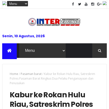
Senin, 10 Agustus, 2026
Home
/
Pasaman barat
/
Kabur ke Rokan Hulu Riau, Satreskrim
Polres Pasaman Barat Ringkus Dua Pelaku Penganiayaan dan
Penusukan
Kabur ke Rokan Hulu
Riau, Satreskrim Polres