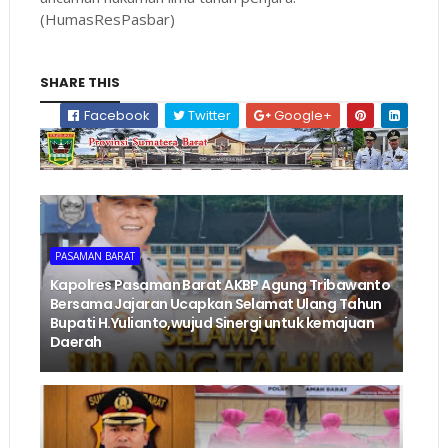
(HumasResPasbar)
SHARE THIS
Facebook
Twitter
Google+
PASAMAN BARAT
Kapolres Pasaman Barat AKBP Agung Tribawanto
Bersama Jajaran Ucapkan Selamat Ulang Tahun
Bupati H.Yulianto,wujud Sinergi untuk kemajuan
Daerah