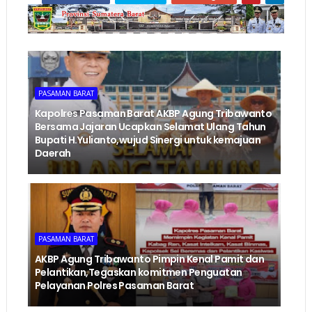
PASAMAN BARAT
Kapolres Pasaman Barat AKBP Agung Tribawanto
Bersama Jajaran Ucapkan Selamat Ulang Tahun
Bupati H.Yulianto,wujud Sinergi untuk kemajuan
Daerah
PASAMAN BARAT
AKBP Agung Tribawanto Pimpin Kenal Pamit dan
Pelantikan,Tegaskan komitmen Penguatan
Pelayanan Polres Pasaman Barat