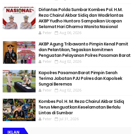
Dirlantas Polda Sumbar Kombes Pol. H.M.
Reza Chairul Akbar Sidiq dan Wadirlantas
AKBP Yudho Huntoro Sampaikan Ucapan
Selamat Hari Dharma Wanita Nasional
Peter
Aug 06, 2026
AKBP Agung Tribawanto Pimpin Kenal Pamit
dan Pelantikan,Tegaskan komitmen
Penguatan Pelayanan Polres Pasaman Barat
Peter
Aug 02, 2026
Kapolres Pasaman Barat Pimpin Serah
Terima Jabatan PJU Polres dan Kapolsek
Sungai Beremas
Peter
Aug 02, 2026
Kombes Pol. H. M. Reza Chairul Akbar Sidiq
Terus Menguatkan Keselamatan Berlalu
Lintas di Sumbar
Peter
Jul 31, 2026
IKLAN