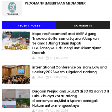
PEDOMAN PEMBERITAAN MEDIA SIBER
RECENT POSTS
COMMENTS
Kapolres Pasaman Barat AKBP Agung
Tribawanto Bersama Jajaran Ucapkan
Selamat Ulang Tahun Bupati
H.Yulianto,wujud Sinergi untuk kemajuan
Daerah
Peter
Aug 08, 2026
international Conference on Islam, Law and
Society 2026 Resmi Digelar di Padang
Peter
Aug 06, 2026
Dugaan Penjualan Buku LKS di SD 02 dan SD 11
Lubuk buaya kota Padang
dipertanyakan,Minta Aparat penegak
Hukum untuk mengusutnya
Peter
Aug 06, 2026