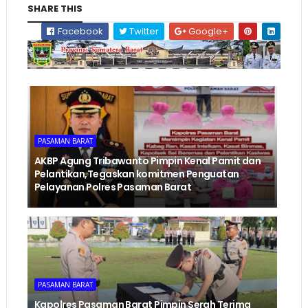
SHARE THIS
Facebook
Twitter
Google+
PASAMAN BARAT
AKBP Agung Tribawanto Pimpin Kenal Pamit dan
Pelantikan,Tegaskan komitmen Penguatan
Pelayanan Polres Pasaman Barat
PASAMAN BARAT
Kapolres Pasaman Barat Pimpin Serah Terima