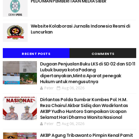
PEDOMAN PEMBERITAAN MEDIA SIBER
Website Kolaborasi Jurnalis Indonesia Resmi di
Luncurkan
RECENT POSTS
COMMENTS
Dugaan Penjualan Buku LKS di SD 02 dan SD 11
Lubuk buaya kota Padang
dipertanyakan,Minta Aparat penegak
Hukum untuk mengusutnya
Peter
Aug 06, 2026
Dirlantas Polda Sumbar Kombes Pol. H.M.
Reza Chairul Akbar Sidiq dan Wadirlantas
AKBP Yudho Huntoro Sampaikan Ucapan
Selamat Hari Dharma Wanita Nasional
Peter
Aug 06, 2026
AKBP Agung Tribawanto Pimpin Kenal Pamit