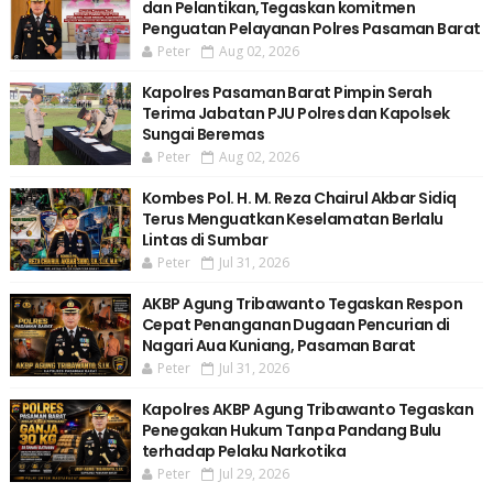
dan Pelantikan,Tegaskan komitmen
Penguatan Pelayanan Polres Pasaman Barat
Peter
Aug 02, 2026
Kapolres Pasaman Barat Pimpin Serah
Terima Jabatan PJU Polres dan Kapolsek
Sungai Beremas
Peter
Aug 02, 2026
Kombes Pol. H. M. Reza Chairul Akbar Sidiq
Terus Menguatkan Keselamatan Berlalu
Lintas di Sumbar
Peter
Jul 31, 2026
AKBP Agung Tribawanto Tegaskan Respon
Cepat Penanganan Dugaan Pencurian di
Nagari Aua Kuniang, Pasaman Barat
Peter
Jul 31, 2026
Kapolres AKBP Agung Tribawanto Tegaskan
Penegakan Hukum Tanpa Pandang Bulu
terhadap Pelaku Narkotika
Peter
Jul 29, 2026