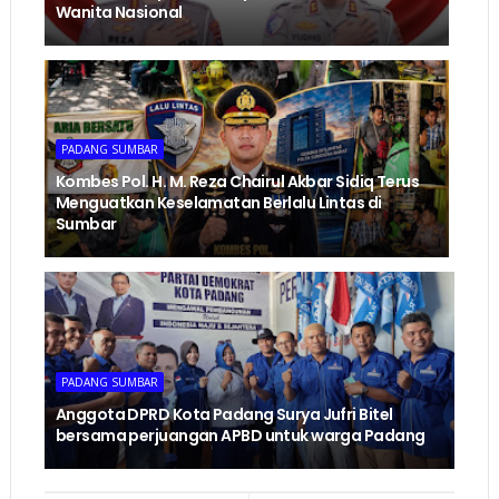
Wanita Nasional
PADANG SUMBAR
Kombes Pol. H. M. Reza Chairul Akbar Sidiq Terus
Menguatkan Keselamatan Berlalu Lintas di
Sumbar
PADANG SUMBAR
Anggota DPRD Kota Padang Surya Jufri Bitel
bersama perjuangan APBD untuk warga Padang