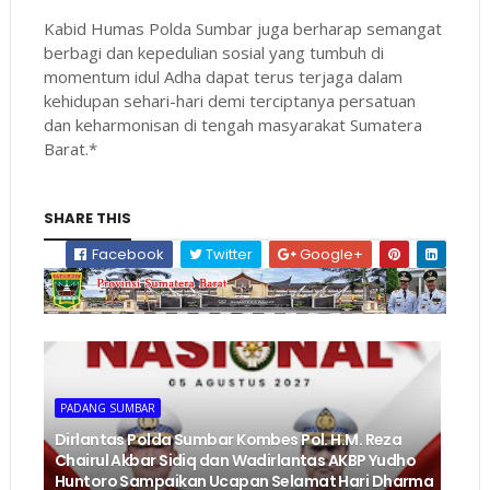
Kabid Humas Polda Sumbar juga berharap semangat
berbagi dan kepedulian sosial yang tumbuh di
momentum idul Adha dapat terus terjaga dalam
kehidupan sehari-hari demi terciptanya persatuan
dan keharmonisan di tengah masyarakat Sumatera
Barat.*
SHARE THIS
Facebook
Twitter
Google+
PADANG SUMBAR
Dirlantas Polda Sumbar Kombes Pol. H.M. Reza
Chairul Akbar Sidiq dan Wadirlantas AKBP Yudho
Huntoro Sampaikan Ucapan Selamat Hari Dharma