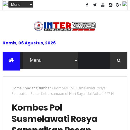
Kamis, 06 Agustus, 2026
Home
/
padang sumbar
/
Kombes Pol Susmelawati Rosya
Sampaikan Pesan Kebersamaan di Hari Raya idul Adha 1447 H
Kombes Pol
Susmelawati Rosya