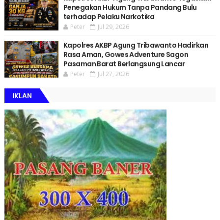
Penegakan Hukum Tanpa Pandang Bulu
terhadap Pelaku Narkotika
Peter
Jul 29, 2026
Kapolres AKBP Agung Tribawanto Hadirkan
Rasa Aman, Gowes Adventure Sagon
Pasaman Barat Berlangsung Lancar
Peter
Jul 27, 2026
IKLAN