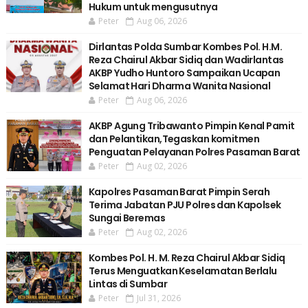
Hukum untuk mengusutnya
Peter
Aug 06, 2026
Dirlantas Polda Sumbar Kombes Pol. H.M.
Reza Chairul Akbar Sidiq dan Wadirlantas
AKBP Yudho Huntoro Sampaikan Ucapan
Selamat Hari Dharma Wanita Nasional
Peter
Aug 06, 2026
AKBP Agung Tribawanto Pimpin Kenal Pamit
dan Pelantikan,Tegaskan komitmen
Penguatan Pelayanan Polres Pasaman Barat
Peter
Aug 02, 2026
Kapolres Pasaman Barat Pimpin Serah
Terima Jabatan PJU Polres dan Kapolsek
Sungai Beremas
Peter
Aug 02, 2026
Kombes Pol. H. M. Reza Chairul Akbar Sidiq
Terus Menguatkan Keselamatan Berlalu
Lintas di Sumbar
Peter
Jul 31, 2026