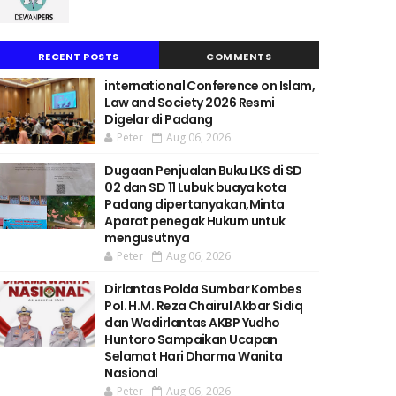
RECENT POSTS
COMMENTS
international Conference on Islam,
Law and Society 2026 Resmi
Digelar di Padang
Peter
Aug 06, 2026
Dugaan Penjualan Buku LKS di SD
02 dan SD 11 Lubuk buaya kota
Padang dipertanyakan,Minta
Aparat penegak Hukum untuk
mengusutnya
Peter
Aug 06, 2026
Dirlantas Polda Sumbar Kombes
Pol. H.M. Reza Chairul Akbar Sidiq
dan Wadirlantas AKBP Yudho
Huntoro Sampaikan Ucapan
Selamat Hari Dharma Wanita
Nasional
Peter
Aug 06, 2026