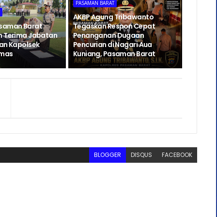
PASAMAN BARAT
T
AKBP Agung Tribawanto
asaman Barat
Tegaskan Respon Cepat
h Terima Jabatan
Penanganan Dugaan
dan Kapolsek
Pencurian di Nagari Aua
emas
Kuniang, Pasaman Barat
BLOGGER
DISQUS
FACEBOOK