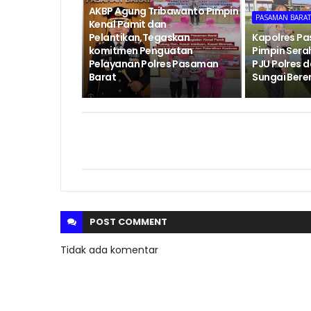
AKBP Agung Tribawanto Pimpin
PASAMAN BARA
Kenal Pamit dan
Pelantikan,Tegaskan
Kapolres P
komitmen Penguatan
Pimpin Sera
Pelayanan Polres Pasaman
PJU Polres 
Barat
Sungai Ber
POST
COMMENT
Tidak ada komentar