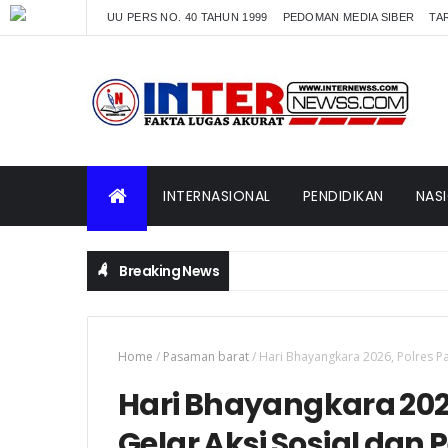
UU PERS NO. 40 TAHUN 1999
PEDOMAN MEDIA SIBER
TAR
INTERNASIONAL
PENDIDIKAN
NAS
Breaking News
Home
/
Pasaman barat
/
Hari Bhayangkara 2026, Polres P
Hari Bhayangkara 202
Gelar Aksi Sosial da