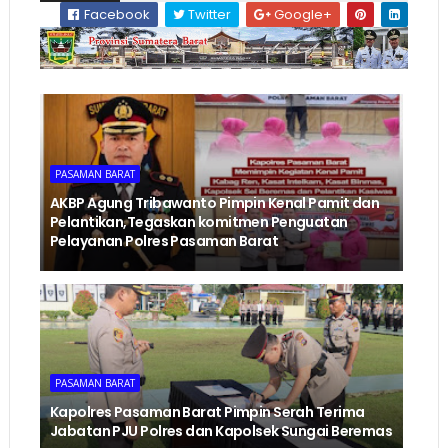
Facebook
Twitter
Google+
PASAMAN BARAT
AKBP Agung Tribawanto Pimpin Kenal Pamit dan
Pelantikan,Tegaskan komitmen Penguatan
Pelayanan Polres Pasaman Barat
PASAMAN BARAT
Kapolres Pasaman Barat Pimpin Serah Terima
Jabatan PJU Polres dan Kapolsek Sungai Beremas