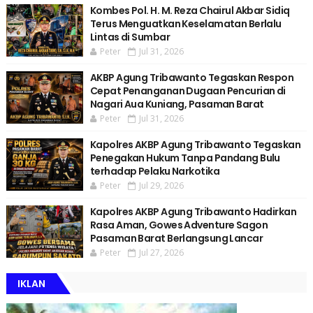
Kombes Pol. H. M. Reza Chairul Akbar Sidiq
Terus Menguatkan Keselamatan Berlalu
Lintas di Sumbar
Peter
Jul 31, 2026
AKBP Agung Tribawanto Tegaskan Respon
Cepat Penanganan Dugaan Pencurian di
Nagari Aua Kuniang, Pasaman Barat
Peter
Jul 31, 2026
Kapolres AKBP Agung Tribawanto Tegaskan
Penegakan Hukum Tanpa Pandang Bulu
terhadap Pelaku Narkotika
Peter
Jul 29, 2026
Kapolres AKBP Agung Tribawanto Hadirkan
Rasa Aman, Gowes Adventure Sagon
Pasaman Barat Berlangsung Lancar
Peter
Jul 27, 2026
IKLAN