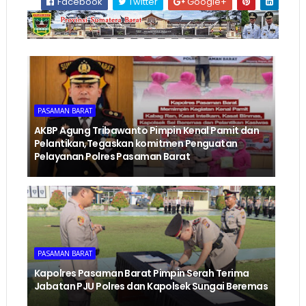
Facebook
Twitter
Google+
PASAMAN BARAT
AKBP Agung Tribawanto Pimpin Kenal Pamit dan
Pelantikan,Tegaskan komitmen Penguatan
Pelayanan Polres Pasaman Barat
PASAMAN BARAT
Kapolres Pasaman Barat Pimpin Serah Terima
Jabatan PJU Polres dan Kapolsek Sungai Beremas