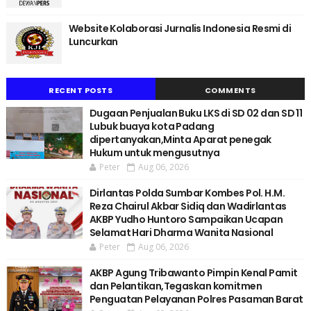
Website Kolaborasi Jurnalis Indonesia Resmi di
Luncurkan
RECENT POSTS
COMMENTS
Dugaan Penjualan Buku LKS di SD 02 dan SD 11
Lubuk buaya kota Padang
dipertanyakan,Minta Aparat penegak
Hukum untuk mengusutnya
Peter
Aug 06, 2026
Dirlantas Polda Sumbar Kombes Pol. H.M.
Reza Chairul Akbar Sidiq dan Wadirlantas
AKBP Yudho Huntoro Sampaikan Ucapan
Selamat Hari Dharma Wanita Nasional
Peter
Aug 06, 2026
AKBP Agung Tribawanto Pimpin Kenal Pamit
dan Pelantikan,Tegaskan komitmen
Penguatan Pelayanan Polres Pasaman Barat