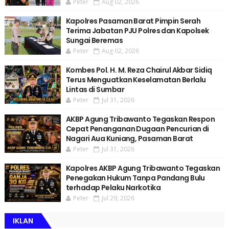
Peter
Aug 02, 2026
Kapolres Pasaman Barat Pimpin Serah
Terima Jabatan PJU Polres dan Kapolsek
Sungai Beremas
Peter
Aug 02, 2026
Kombes Pol. H. M. Reza Chairul Akbar Sidiq
Terus Menguatkan Keselamatan Berlalu
Lintas di Sumbar
Peter
Jul 31, 2026
AKBP Agung Tribawanto Tegaskan Respon
Cepat Penanganan Dugaan Pencurian di
Nagari Aua Kuniang, Pasaman Barat
Peter
Jul 31, 2026
Kapolres AKBP Agung Tribawanto Tegaskan
Penegakan Hukum Tanpa Pandang Bulu
terhadap Pelaku Narkotika
Peter
Jul 29, 2026
IKLAN