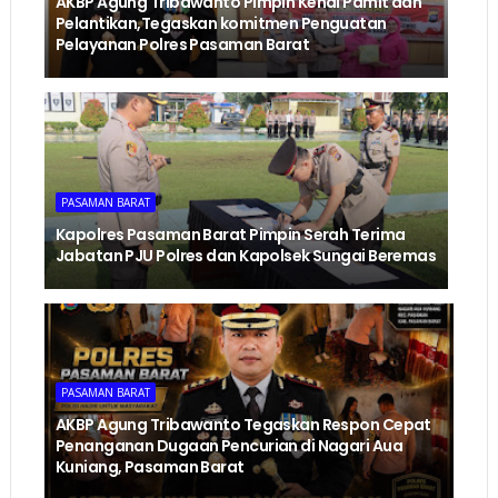
AKBP Agung Tribawanto Pimpin Kenal Pamit dan
Pelantikan,Tegaskan komitmen Penguatan
Pelayanan Polres Pasaman Barat
PASAMAN BARAT
Kapolres Pasaman Barat Pimpin Serah Terima
Jabatan PJU Polres dan Kapolsek Sungai Beremas
PASAMAN BARAT
AKBP Agung Tribawanto Tegaskan Respon Cepat
Penanganan Dugaan Pencurian di Nagari Aua
Kuniang, Pasaman Barat