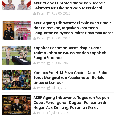
AKBP Yudho Huntoro Sampaikan Ucapan
Selamat Hari Dharma Wanita Nasional
Peter
Aug 06, 2026
AKBP Agung Tribawanto Pimpin Kenal Pamit
dan Pelantikan,Tegaskan komitmen
Penguatan Pelayanan Polres Pasaman Barat
Peter
Aug 02, 2026
Kapolres Pasaman Barat Pimpin Serah
Terima Jabatan PJU Polres dan Kapolsek
Sungai Beremas
Peter
Aug 02, 2026
Kombes Pol. H. M. Reza Chairul Akbar Sidiq
Terus Menguatkan Keselamatan Berlalu
Lintas di Sumbar
Peter
Jul 31, 2026
AKBP Agung Tribawanto Tegaskan Respon
Cepat Penanganan Dugaan Pencurian di
Nagari Aua Kuniang, Pasaman Barat
Peter
Jul 31, 2026