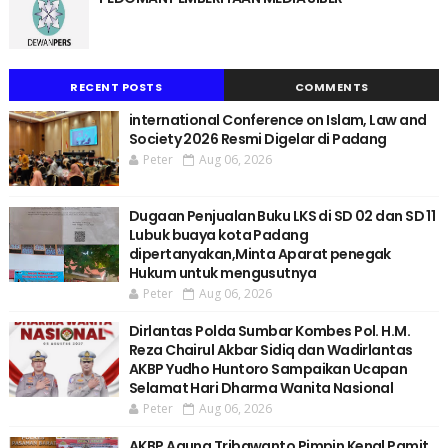
RECENT POSTS
COMMENTS
international Conference on Islam, Law and
Society 2026 Resmi Digelar di Padang
Peter
Aug 06, 2026
Dugaan Penjualan Buku LKS di SD 02 dan SD 11
Lubuk buaya kota Padang
dipertanyakan,Minta Aparat penegak
Hukum untuk mengusutnya
Peter
Aug 06, 2026
Dirlantas Polda Sumbar Kombes Pol. H.M.
Reza Chairul Akbar Sidiq dan Wadirlantas
AKBP Yudho Huntoro Sampaikan Ucapan
Selamat Hari Dharma Wanita Nasional
Peter
Aug 06, 2026
AKBP Agung Tribawanto Pimpin Kenal Pamit