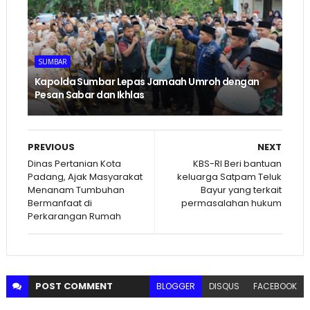
SUMBAR
Kapolda Sumbar Lepas Jamaah Umroh dengan
Pesan Sabar dan Ikhlas
PREVIOUS
NEXT
Dinas Pertanian Kota
KBS-RI Beri bantuan
Padang, Ajak Masyarakat
keluarga Satpam Teluk
Menanam Tumbuhan
Bayur yang terkait
Bermanfaat di
permasalahan hukum
Perkarangan Rumah
POST
COMMENT
BLOGGER
DISQUS
FACEBOOK