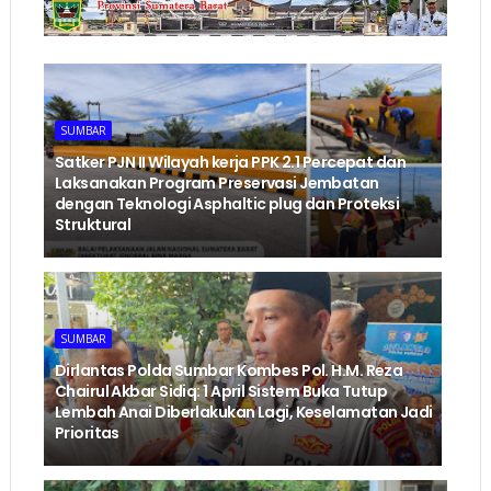
SUMBAR
‎Satker PJN II Wilayah kerja PPK 2.1 Percepat dan
Laksanakan Program Preservasi Jembatan
dengan Teknologi Asphaltic plug dan Proteksi
Struktural ‎
SUMBAR
Dirlantas Polda Sumbar Kombes Pol. H.M. Reza
Chairul Akbar Sidiq: 1 April Sistem Buka Tutup
Lembah Anai Diberlakukan Lagi, Keselamatan Jadi
Prioritas