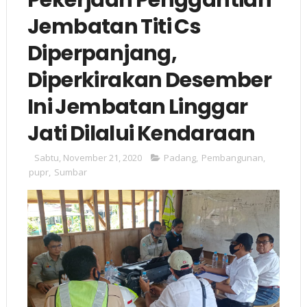
Jembatan Titi Cs
Diperpanjang,
Diperkirakan Desember
Ini Jembatan Linggar
Jati Dilalui Kendaraan
Sabtu, November 21, 2020
Padang
,
Pembangunan
,
pupr
,
Sumbar