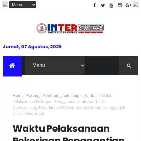
Jumat, 07 Agustus, 2026
Home
/
Padang
/
Pembangunan
/
pupr
/
Sumbar
/
Waktu
Pelaksanaan Pekerjaan Penggantian Jembatan Titi Cs
Diperpanjang, Diperkirakan Desember Ini Jembatan Linggar Jati
Dilalui Kendaraan
Waktu Pelaksanaan
Pekerjaan Penggantian