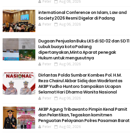
Peter
Aug 08, 2026
international Conference on Islam, Law and
Society 2026 Resmi Digelar di Padang
Peter
Aug 06, 2026
Dugaan Penjualan Buku LKS di SD 02 dan SD 11
Lubuk buaya kota Padang
dipertanyakan,Minta Aparat penegak
Hukum untuk mengusutnya
Peter
Aug 06, 2026
Dirlantas Polda Sumbar Kombes Pol. H.M.
Reza Chairul Akbar Sidiq dan Wadirlantas
AKBP Yudho Huntoro Sampaikan Ucapan
Selamat Hari Dharma Wanita Nasional
Peter
Aug 06, 2026
AKBP Agung Tribawanto Pimpin Kenal Pamit
dan Pelantikan,Tegaskan komitmen
Penguatan Pelayanan Polres Pasaman Barat
Peter
Aug 02, 2026