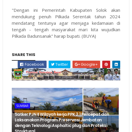
"Dengan ini Pemerintah Kabupaten Solok akan
mendukung penuh Pilkada Serentak tahun 2024
mendatang tentunya agar menjaga kedamaian di
tengah - tengah masyarakat mari kita wujudkan
Pilkada Badunsanak" harap bupati. (BUYA)
SHARE THIS
Facebook
Twitter
Google+
SUMBAR
‎Satker PJN II Wilayah kerja PPK 2.1 Percepat dan
Laksanakan Program Preservasi Jembatan
dengan Teknologi Asphaltic plug dan Proteksi
Struktural ‎