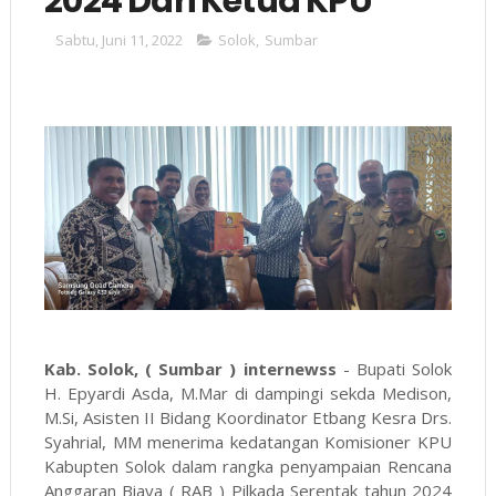
2024 Dari Ketua KPU
Sabtu, Juni 11, 2022
Solok
,
Sumbar
Kab. Solok, ( Sumbar ) internewss
- Bupati Solok
H. Epyardi Asda, M.Mar di dampingi sekda Medison,
M.Si, Asisten II Bidang Koordinator Etbang Kesra Drs.
Syahrial, MM menerima kedatangan Komisioner KPU
Kabupten Solok dalam rangka penyampaian Rencana
Anggaran Biaya ( RAB ) Pilkada Serentak tahun 2024