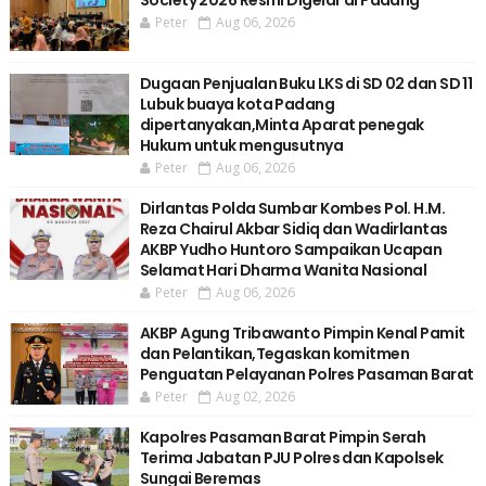
Peter
Aug 06, 2026
Dugaan Penjualan Buku LKS di SD 02 dan SD 11
Lubuk buaya kota Padang
dipertanyakan,Minta Aparat penegak
Hukum untuk mengusutnya
Peter
Aug 06, 2026
Dirlantas Polda Sumbar Kombes Pol. H.M.
Reza Chairul Akbar Sidiq dan Wadirlantas
AKBP Yudho Huntoro Sampaikan Ucapan
Selamat Hari Dharma Wanita Nasional
Peter
Aug 06, 2026
AKBP Agung Tribawanto Pimpin Kenal Pamit
dan Pelantikan,Tegaskan komitmen
Penguatan Pelayanan Polres Pasaman Barat
Peter
Aug 02, 2026
Kapolres Pasaman Barat Pimpin Serah
Terima Jabatan PJU Polres dan Kapolsek
Sungai Beremas