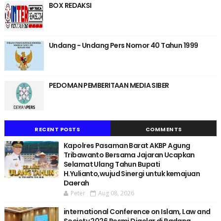
BOX REDAKSI
Undang - Undang Pers Nomor 40 Tahun 1999
PEDOMAN PEMBERITAAN MEDIA SIBER
RECENT POSTS
COMMENTS
Kapolres Pasaman Barat AKBP Agung
Tribawanto Bersama Jajaran Ucapkan
Selamat Ulang Tahun Bupati
H.Yulianto,wujud Sinergi untuk kemajuan
Daerah
Peter
Aug 08, 2026
international Conference on Islam, Law and
Society 2026 Resmi Digelar di Padang