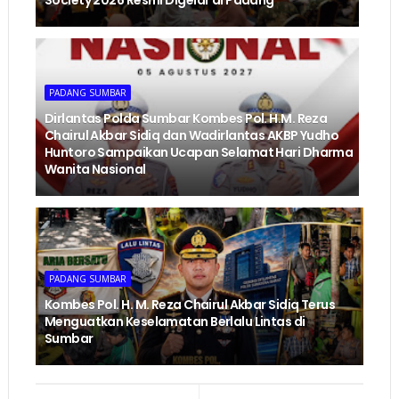
PADANG SUMBAR
Dirlantas Polda Sumbar Kombes Pol. H.M. Reza
Chairul Akbar Sidiq dan Wadirlantas AKBP Yudho
Huntoro Sampaikan Ucapan Selamat Hari Dharma
Wanita Nasional
PADANG SUMBAR
Kombes Pol. H. M. Reza Chairul Akbar Sidiq Terus
Menguatkan Keselamatan Berlalu Lintas di
Sumbar