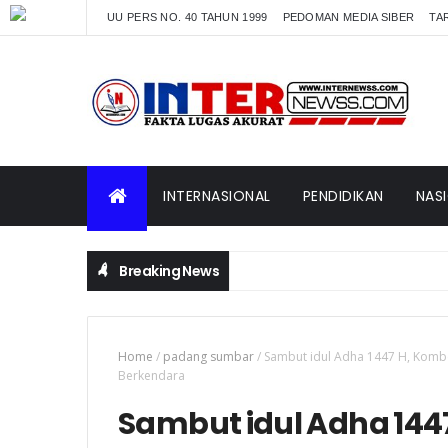
UU PERS NO. 40 TAHUN 1999
PEDOMAN MEDIA SIBER
TAR
INTERNASIONAL
PENDIDIKAN
NAS
Breaking News
Home
/
padang sumbar
/
Sambut idul Adha 1447 H, Kombes
Berkendara
Sambut idul Adha 1447