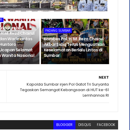
AR
olda Sumbar
PADANG SUMBAR
H.M. Reza Chairul
 dan Wadirlantas
Kombes Pol. H. M. Reza Chairul
 Huntoro
Akbar Sidiq Terus Menguatkan
Ucapan Selamat
Keselamatan Berlalu Lintas di
 Wanita Nasional
Sumbar
NEXT
Kapolda Sumbar irjen Pol Gatot Tri Suryanta
Tegaskan Semangat Kebangsaan di HUT ke-61
Lemhannas RI
BLOGGER
DISQUS
FACEBOOK