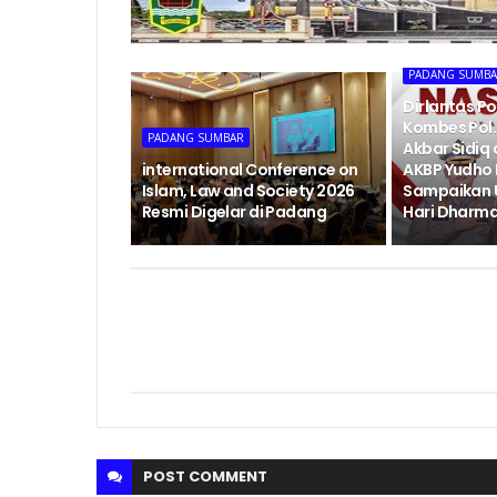
PADANG SUMB
Dirlantas P
Kombes Pol. 
PADANG SUMBAR
Akbar Sidiq
international Conference on
AKBP Yudho
Islam, Law and Society 2026
Sampaikan 
Resmi Digelar di Padang
Hari Dharma
POST
COMMENT