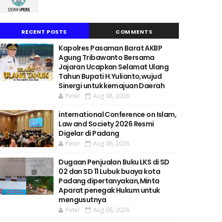
RECENT POSTS
COMMENTS
Kapolres Pasaman Barat AKBP
Agung Tribawanto Bersama
Jajaran Ucapkan Selamat Ulang
Tahun Bupati H.Yulianto,wujud
Sinergi untuk kemajuan Daerah
Peter
Aug 08, 2026
international Conference on Islam,
Law and Society 2026 Resmi
Digelar di Padang
Peter
Aug 06, 2026
Dugaan Penjualan Buku LKS di SD
02 dan SD 11 Lubuk buaya kota
Padang dipertanyakan,Minta
Aparat penegak Hukum untuk
mengusutnya
Peter
Aug 06, 2026