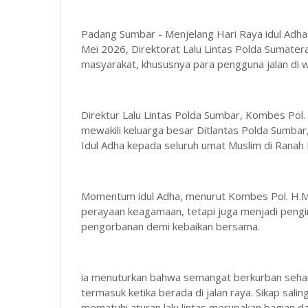
Padang Sumbar - Menjelang Hari Raya idul Adha 
Mei 2026, Direktorat Lalu Lintas Polda Sumat
masyarakat, khususnya para pengguna jalan di w
Direktur Lalu Lintas Polda Sumbar, Kombes Pol. H.
mewakili keluarga besar Ditlantas Polda Sumb
Idul Adha kepada seluruh umat Muslim di Ranah 
Momentum idul Adha, menurut Kombes Pol. H.M. 
perayaan keagamaan, tetapi juga menjadi penging
pengorbanan demi kebaikan bersama.
ia menuturkan bahwa semangat berkurban seharu
termasuk ketika berada di jalan raya. Sikap sa
mematuhi aturan lalu lintas merupakan bagian d